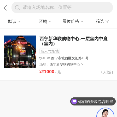
请输入场地名称、位置等
默认
展位价格
筛选
区域
西宁新华联购物中心-一层室内中庭
（室内）
高人气场地
40 m
西宁市城西区文汇路15号
商场·150㎡
场地：
西宁新华联购物中心 >
21000
¥
/ 起
0人预订
你们的资源包含哪些